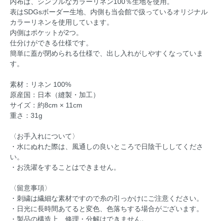
内布は、シンプルなカラーリネン100％生地を使用。
表はSDGsボーダー生地、内側も当会館で扱っているオリジナル
カラーリネンを使用しています。
内側はポケットが2つ。
仕分けができる仕様です。
簡単に蓋が閉められる仕様で、出し入れがしやすくなっていま
す。
素材：リネン 100%
原産国：日本（縫製・加工）
サイズ：約8cm × 11cm
重さ：31g
〈お手入れについて〉
・水にぬれた際は、風通しの良いところで日陰干ししてくださ
い。
・お洗濯をすることはできません。
〈留意事項〉
・刺繍は繊細な素材ですので糸の引っかけにご注意ください。
・日光に長時間あてると変色、色落ちする場合がございます。
・製品の構造上、修理・分解はできません。