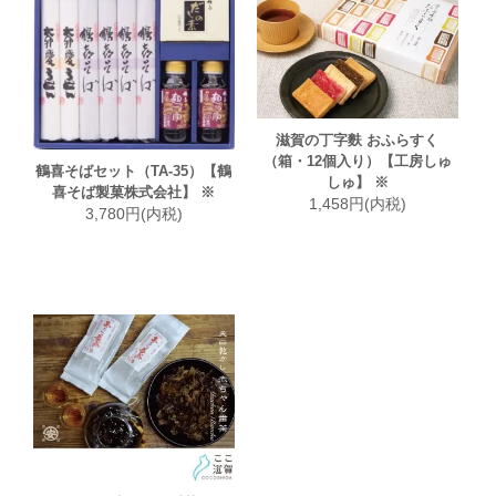
滋賀の丁字麩 おふらすく
（箱・12個入り）【工房しゅ
鶴喜そばセット（TA-35）【鶴
しゅ】 ※
喜そば製菓株式会社】 ※
1,458円(内税)
3,780円(内税)