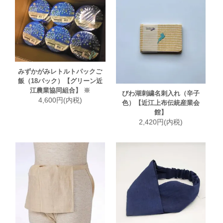
みずかがみレトルトパックご
飯（18パック）【グリーン近
江農業協同組合】 ※
びわ湖刺繍名刺入れ（辛子
4,600円(内税)
色）【近江上布伝統産業会
館】
2,420円(内税)