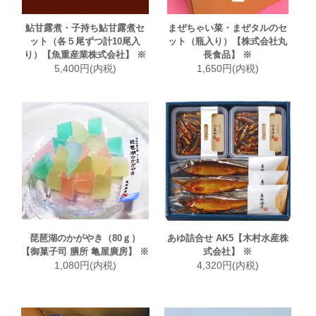
鮎甘露煮・子持ち鮎甘露煮セ
まぜちゃい菜・まぜタルのセ
ット（各５尾ずつ計10尾入
ット（瓶入り）【株式会社丸
り）【魚重産業株式会社】 ※
長食品】 ※
5,400円(内税)
1,650円(内税)
琵琶湖のかがやき（80ｇ）
あゆ詰合せ AK5【木村水産株
【御菓子司 膳所 亀屋廣房】 ※
式会社】 ※
1,080円(内税)
4,320円(内税)