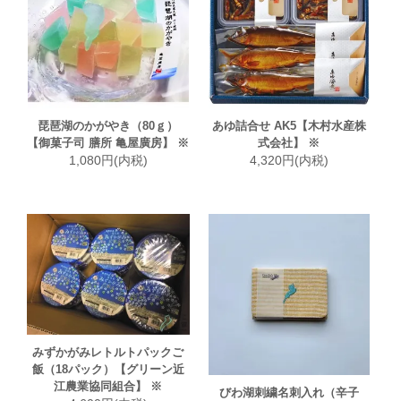
琵琶湖のかがやき（80ｇ）
あゆ詰合せ AK5【木村水産株
【御菓子司 膳所 亀屋廣房】 ※
式会社】 ※
1,080円(内税)
4,320円(内税)
みずかがみレトルトパックご
飯（18パック）【グリーン近
江農業協同組合】 ※
びわ湖刺繍名刺入れ（辛子