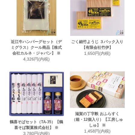
近江牛ハンバーグセット（デ
ごく細竹ようじ ３パック入り
ミグラス）クール商品【株式
【有限会社竹伊】
会社カルネ・ジャパン】 ※
1,650円(内税)
4,326円(内税)
滋賀の丁字麩 おふらすく
（箱・12個入り）【工房しゅ
鶴喜そばセット（TA-35）【鶴
しゅ】 ※
喜そば製菓株式会社】 ※
1,458円(内税)
3,780円(内税)