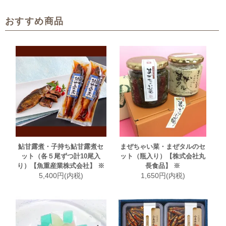
おすすめ商品
鮎甘露煮・子持ち鮎甘露煮セ
まぜちゃい菜・まぜタルのセ
ット（各５尾ずつ計10尾入
ット（瓶入り）【株式会社丸
り）【魚重産業株式会社】 ※
長食品】 ※
5,400円(内税)
1,650円(内税)