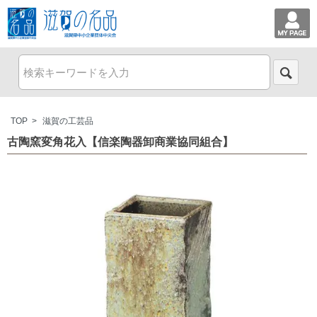
TOP
>
滋賀の工芸品
古陶窯変角花入【信楽陶器卸商業協同組合】