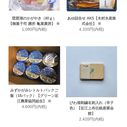
琵琶湖のかがやき（80ｇ）
あゆ詰合せ AK5【木村水産株
【御菓子司 膳所 亀屋廣房】 ※
式会社】 ※
1,080円(内税)
4,320円(内税)
みずかがみレトルトパックご
飯（18パック）【グリーン近
江農業協同組合】 ※
びわ湖刺繍名刺入れ（辛子
4,600円(内税)
色）【近江上布伝統産業会
館】
2,420円(内税)