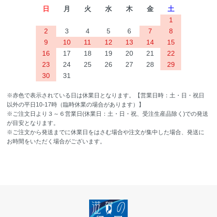
日
月
火
水
木
金
土
1
2
3
4
5
6
7
8
9
10
11
12
13
14
15
16
17
18
19
20
21
22
23
24
25
26
27
28
29
30
31
※赤色で表示されている日は休業日となります。【営業日時：土・日・祝日
以外の平日10-17時（臨時休業の場合があります）】
※ご注文日より３～６営業日(休業日：土・日・祝、受注生産品除く)での発送
が目安となります。
※ご注文から発送までに休業日をはさむ場合や注文が集中した場合、発送に
お時間をいただく場合がございます。