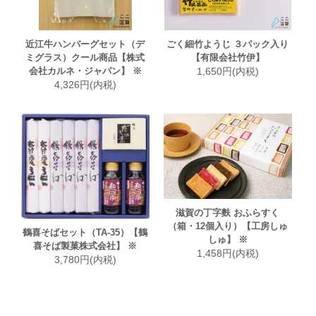
近江牛ハンバーグセット（デ
ごく細竹ようじ ３パック入り
ミグラス）クール商品【株式
【有限会社竹伊】
会社カルネ・ジャパン】 ※
1,650円(内税)
4,326円(内税)
滋賀の丁字麩 おふらすく
（箱・12個入り）【工房しゅ
鶴喜そばセット（TA-35）【鶴
しゅ】 ※
喜そば製菓株式会社】 ※
1,458円(内税)
3,780円(内税)