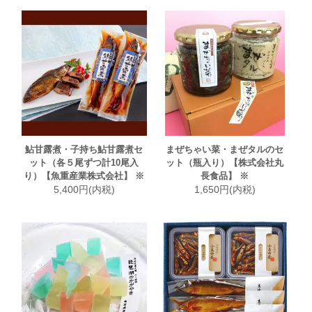
鮎甘露煮・子持ち鮎甘露煮セ
まぜちゃい菜・まぜタルのセ
ット（各５尾ずつ計10尾入
ット（瓶入り）【株式会社丸
り）【魚重産業株式会社】 ※
長食品】 ※
5,400円(内税)
1,650円(内税)