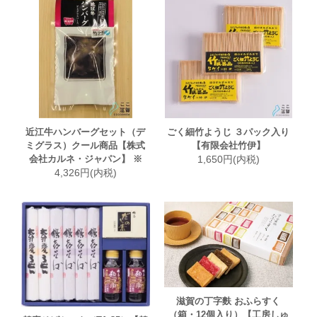
近江牛ハンバーグセット（デ
ごく細竹ようじ ３パック入り
ミグラス）クール商品【株式
【有限会社竹伊】
会社カルネ・ジャパン】 ※
1,650円(内税)
4,326円(内税)
滋賀の丁字麩 おふらすく
（箱・12個入り）【工房しゅ