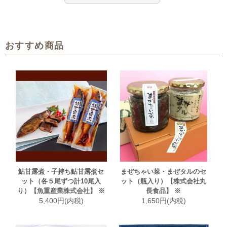
おすすめ商品
鮎甘露煮・子持ち鮎甘露煮セ
まぜちゃい菜・まぜタルのセ
ット（各５尾ずつ計10尾入
ット（瓶入り）【株式会社丸
り）【魚重産業株式会社】 ※
長食品】 ※
5,400円(内税)
1,650円(内税)