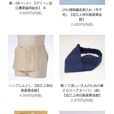
飯（18パック）【グリーン近
江農業協同組合】 ※
びわ湖刺繍名刺入れ（辛子
4,600円(内税)
色）【近江上布伝統産業会
館】
2,420円(内税)
ヘンプふんどし 【近江上布伝
軽くて涼しい大人のための麻
統産業会館】
クロスヘアターバン（紺）
4,950円(内税)
【近江上布伝統産業会館】
2,970円(内税)