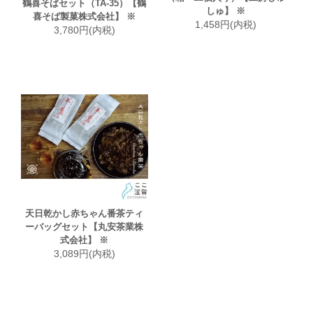
鶴喜そばセット（TA-35）【鶴
しゅ】 ※
喜そば製菓株式会社】 ※
1,458円(内税)
3,780円(内税)
天日乾かし赤ちゃん番茶ティ
ーバッグセット【丸安茶業株
式会社】 ※
3,089円(内税)