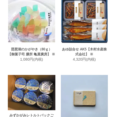
琵琶湖のかがやき（80ｇ）
あゆ詰合せ AK5【木村水産株
【御菓子司 膳所 亀屋廣房】 ※
式会社】 ※
1,080円(内税)
4,320円(内税)
みずかがみレトルトパックご