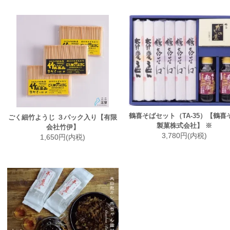
鶴喜そばセット（TA-35）【鶴喜
ごく細竹ようじ ３パック入り【有限
製菓株式会社】 ※
会社竹伊】
3,780円(内税)
1,650円(内税)