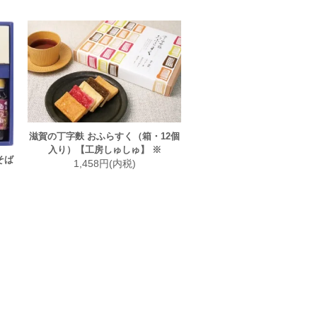
滋賀の丁字麩 おふらすく（箱・12個
入り）【工房しゅしゅ】 ※
そば
1,458円(内税)