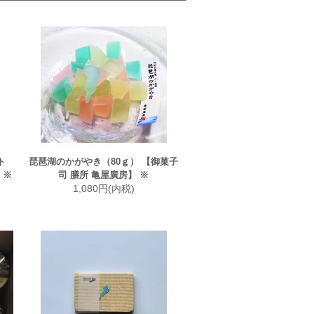
ト
琵琶湖のかがやき（80ｇ） 【御菓子
 ※
司 膳所 亀屋廣房】 ※
1,080円(内税)