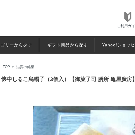
ご利用ガイ
テゴリーから探す
ギフト商品から探す
Yahoo!ショッ
TOP
>
滋賀の銘菓
懐中しるこ烏帽子（3個入）【御菓子司 膳所 亀屋廣房】