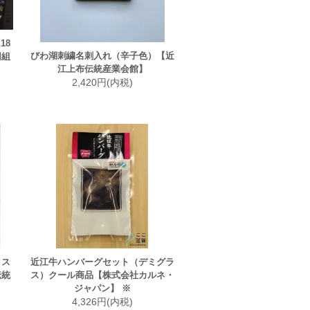
18
びわ湖刺繍名刺入れ（辛子色）【近
同組
江上布伝統産業会館】
2,420円(内税)
ロス
近江牛ハンバーグセット（デミグラ
伝統
ス）クール商品【株式会社カルネ・
ジャパン】 ※
4,326円(内税)