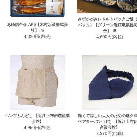
みずかがみレトルトパックご飯（
あゆ詰合せ AK5【木村水産株式会
パック）【グリーン近江農業協
社】 ※
合】 ※
4,320円(内税)
4,600円(内税)
ヘンプふんどし 【近江上布伝統産業
軽くて涼しい大人のための麻ク
会館】
ヘアターバン（紺）【近江上布
4,950円(内税)
産業会館】
2,970円(内税)