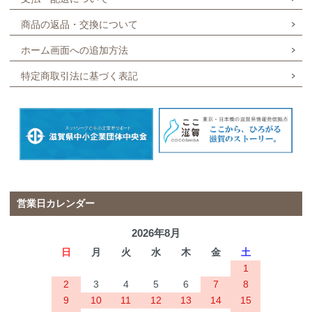
商品の返品・交換について
ホーム画面への追加方法
特定商取引法に基づく表記
営業日カレンダー
2026年8月
日
月
火
水
木
金
土
1
2
3
4
5
6
7
8
9
10
11
12
13
14
15