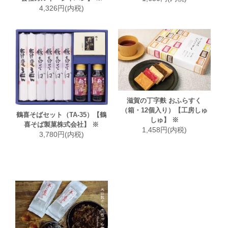
4,326円(内税)
滋賀の丁字麩 おふらすく
（箱・12個入り）【工房しゅ
鶴喜そばセット（TA-35）【鶴
しゅ】 ※
喜そば製菓株式会社】 ※
1,458円(内税)
3,780円(内税)