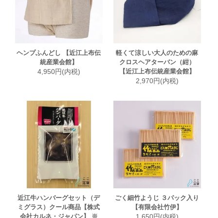
ヘンプふんどし 【近江上布伝
軽くて涼しい大人のための麻
統産業会館】
クロスヘアターバン（紺）
4,950円(内税)
【近江上布伝統産業会館】
2,970円(内税)
近江牛ハンバーグセット（デ
ごく細竹ようじ ３パック入り
ミグラス）クール商品【株式
【有限会社竹伊】
会社カルネ・ジャパン】 ※
1,650円(内税)