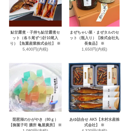
鮎甘露煮・子持ち鮎甘露煮セ
まぜちゃい菜・まぜタルのセ
ット（各５尾ずつ計10尾入
ット（瓶入り）【株式会社丸
り）【魚重産業株式会社】 ※
長食品】 ※
5,400円(内税)
1,650円(内税)
琵琶湖のかがやき（80ｇ）
あゆ詰合せ AK5【木村水産株
【御菓子司 膳所 亀屋廣房】 ※
式会社】 ※
1,080円(内税)
4,320円(内税)