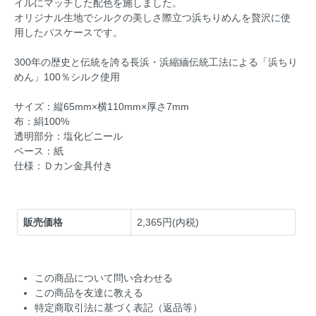
イルにマッチした配色を施しました。
オリジナル生地でシルクの美しさ際立つ浜ちりめんを贅沢に使
用したパスケースです。
300年の歴史と伝統を誇る長浜・浜縮緬伝統工法による「浜ちり
めん」100％シルク使用
サイズ：縦65mm×横110mm×厚さ7mm
布：絹100%
透明部分：塩化ビニール
ベース：紙
仕様：Ｄカン金具付き
販売価格
2,365円(内税)
この商品について問い合わせる
この商品を友達に教える
特定商取引法に基づく表記（返品等）