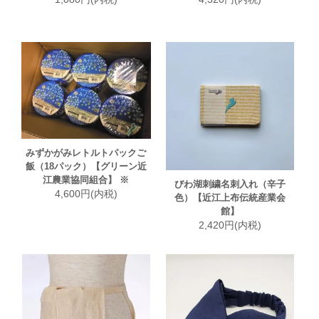
みずかがみレトルトパックご
飯（18パック）【グリーン近
江農業協同組合】 ※
びわ湖刺繍名刺入れ（辛子
4,600円(内税)
色）【近江上布伝統産業会
館】
2,420円(内税)