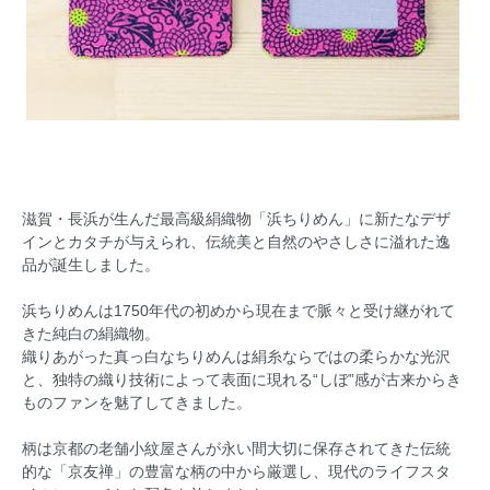
滋賀・長浜が生んだ最高級絹織物「浜ちりめん」に新たなデザ
インとカタチが与えられ、伝統美と自然のやさしさに溢れた逸
品が誕生しました。
浜ちりめんは1750年代の初めから現在まで脈々と受け継がれて
きた純白の絹織物。
織りあがった真っ白なちりめんは絹糸ならではの柔らかな光沢
と、独特の織り技術によって表面に現れる“しぼ”感が古来からき
ものファンを魅了してきました。
柄は京都の老舗小紋屋さんが永い間大切に保存されてきた伝統
的な「京友禅」の豊富な柄の中から厳選し、現代のライフスタ