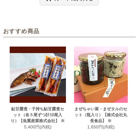
おすすめ商品
鮎甘露煮・子持ち鮎甘露煮セ
まぜちゃい菜・まぜタルのセ
ット（各５尾ずつ計10尾入
ット（瓶入り）【株式会社丸
り）【魚重産業株式会社】 ※
長食品】 ※
5,400円(内税)
1,650円(内税)