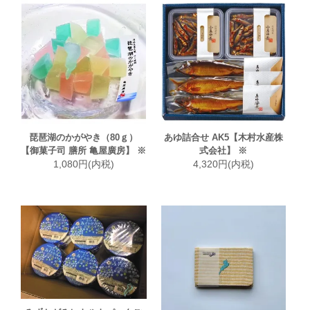
琵琶湖のかがやき（80ｇ）
あゆ詰合せ AK5【木村水産株
【御菓子司 膳所 亀屋廣房】 ※
式会社】 ※
1,080円(内税)
4,320円(内税)