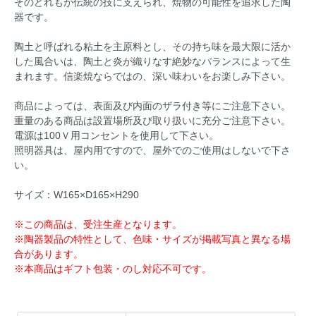
そのどれもが伝統の技に支えられ、焼物の可能性を追求した陶
器です。
陶土と呼ばれる粘土を主原料とし、その持ち味を最大限に活か
した風合いは、陶土と炎が織りなす絶妙なバランスによって生
まれます。信楽焼ならではの、深い味わいをお楽しみ下さい。
商品によっては、表面及び内面のザラ付き等にご注意下さい。
重量のある商品は設置場所及び取り扱いに充分ご注意下さい。
電源は100Ｖ用コンセントを使用して下さい。
照明器具は、屋内用ですので、屋外でのご使用はしないで下さ
い。
サイズ：W165×D165×H290
※この商品は、受注生産となります。
※陶器製品の特性として、色味・サイズが掲載写真と異なる場
合があります。
※本商品はギフト包装・のし対応不可です。