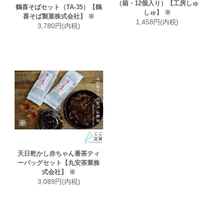
（箱・12個入り）【工房しゅ
鶴喜そばセット（TA-35）【鶴
しゅ】 ※
喜そば製菓株式会社】 ※
1,458円(内税)
3,780円(内税)
天日乾かし赤ちゃん番茶ティ
ーバッグセット【丸安茶業株
式会社】 ※
3,089円(内税)