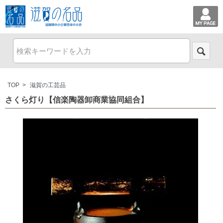
TOP
>
滋賀の工芸品
さくら灯り【信楽陶器卸商業協同組合】