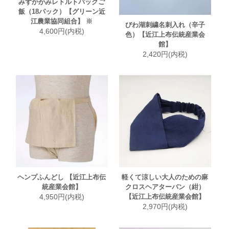
みずかがみレトルトパックご
飯（18パック）【グリーン近
江農業協同組合】 ※
びわ湖刺繍名刺入れ（辛子
4,600円(内税)
色）【近江上布伝統産業会
館】
2,420円(内税)
ヘンプふんどし 【近江上布伝
軽くて涼しい大人のための麻
統産業会館】
クロスヘアターバン（紺）
4,950円(内税)
【近江上布伝統産業会館】
2,970円(内税)